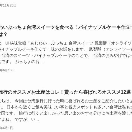
8年11月25日
わいぷっちょ台湾スイーツを食べる！パイナップルケーキ仕立
は？
は、UHA味覚糖「あじわい・ぷっちょ 台湾スイーツ 鳳梨酥（オンライソ
パイナップルケーキ仕立て」味のお話をします。 鳳梨酥（オンライソー
、台湾のスイーツ・パイナップルケーキのことで、 台湾のおみやげでは
です。 ぷっちょの台...
8年6月13日
旅行のオススメお土産はコレ！貰ったら喜ばれるオススメ12選
にちは。 今回は台湾旅行に行った時に喜ばれるお土産をご紹介したいと
す。 日本から近くご飯も美味しい事と観光スポットも多いい台湾は私も
な国です。 旅行に行くと楽しかった思い出のおすそ分けにお土産を渡し
よね。 ですが、い...
8年6月1日