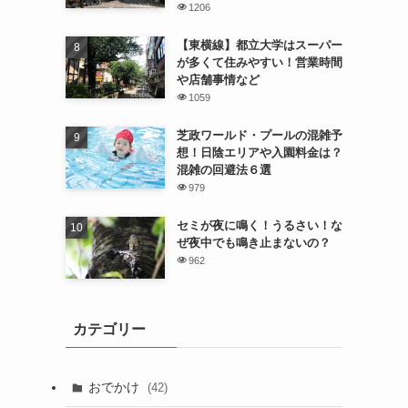
1206
【東横線】都立大学はスーパー
が多くて住みやすい！営業時間
や店舗事情など
1059
芝政ワールド・プールの混雑予
想！日陰エリアや入園料金は？
混雑の回避法６選
979
セミが夜に鳴く！うるさい！な
ぜ夜中でも鳴き止まないの？
962
カテゴリー
おでかけ
(42)