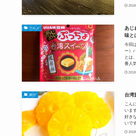
201
あじ
グルメ
味と
今回
ー）
とは
番人気
201
台湾
旅行
こん
いま
好き
いです
201