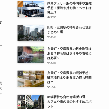
猿島フェリー船の時間帯や混雑
予想！服装や持ち物・ペットは
禁止？
3353
て
田町・三田駅の待ち合わせ場所
まとめ９選
2434
）
一
弁天町・空庭温泉の料金割引は
ある？持ち物はタオルや着替え
は必要？
2287
弁天町・空庭温泉の混雑予想！
駐車場料金や飲食店の待ち時間
は？
思
1430
大
た
赤坂駅待ち合わせ場所11選・
カフェや雨の日のおすすめスポ
ット