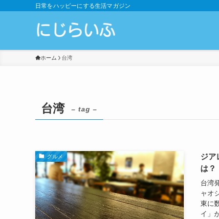
日常をハッピーにする生活マガジン
ホーム
台湾
台湾
– tag –
ジア
グルメ
は？
台湾発
ャオ
東に
イ」が