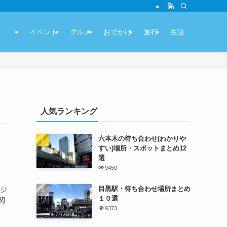
イベント
グルメ
おでかけ
旅行
生活
人気ランキング
六本木の待ち合わせ(わかりや
すい)場所・スポットまとめ12
選
9450
目黒駅・待ち合わせ場所まとめ
ージ
１０選
関
9373