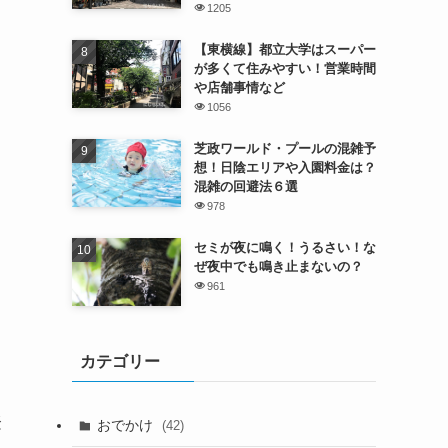
1205
【東横線】都立大学はスーパー
が多くて住みやすい！営業時間
や店舗事情など
1056
芝政ワールド・プールの混雑予
想！日陰エリアや入園料金は？
混雑の回避法６選
978
セミが夜に鳴く！うるさい！な
ぜ夜中でも鳴き止まないの？
961
カテゴリー
登
おでかけ
(42)