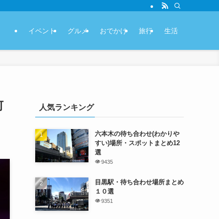
イベント
グルメ
おでかけ
旅行
生活
何
人気ランキング
六本木の待ち合わせ(わかりや
すい)場所・スポットまとめ12
選
9435
目黒駅・待ち合わせ場所まとめ
１０選
9351