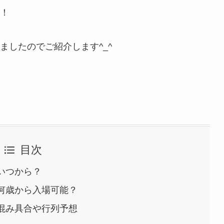
！
ましたのでご紹介します^_^
目次
はいつから？
は何歳から入場可能？
の混み具合や行列予想