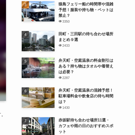
猿島フェリー船の時間帯や混雑
予想！服装や持ち物・ペットは
禁止？
3350
田町・三田駅の待ち合わせ場所
まとめ９選
2433
弁天町・空庭温泉の料金割引は
ある？持ち物はタオルや着替え
は必要？
2287
弁天町・空庭温泉の混雑予想！
駐車場料金や飲食店の待ち時間
は？
1430
す。
赤坂駅待ち合わせ場所11選・
カフェや雨の日のおすすめスポ
ット