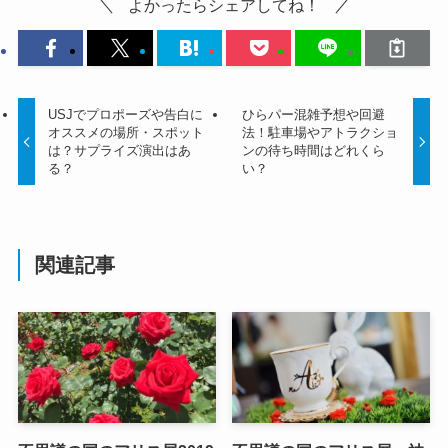
よかったらシェアしてね！
USJでプロポーズや告白に
ひらパー混雑予想や回避
オススメの場所・スポット
法！駐車場やアトラクショ
は？サプライズ演出はあ
ンの待ち時間はどれくら
る？
い？
関連記事