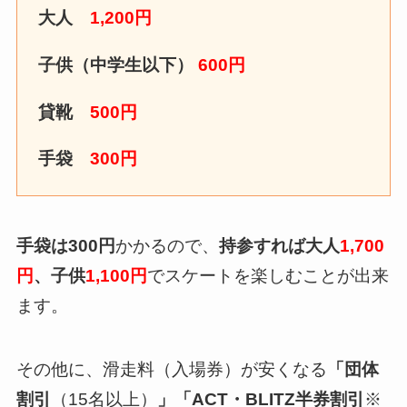
大人
1,200円
子供（中学生以下）
600円
貸靴
500円
手袋
300円
手袋は300円
かかるので、
持参すれば
大人
1,700
円
、子供
1,100円
でスケートを楽しむことが出来
ます。
その他に、滑走料（入場券）が安くなる
「団体
割引
（15名以上）
」「ACT・BLITZ半券割引
※