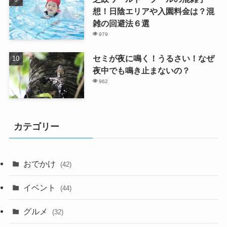
想！日陰エリアや入園料金は？混
雑の回避法６選
979
セミが夜に鳴く！うるさい！なぜ
夜中でも鳴き止まないの？
962
カテゴリー
おでかけ
(42)
イベント
(44)
グルメ
(32)