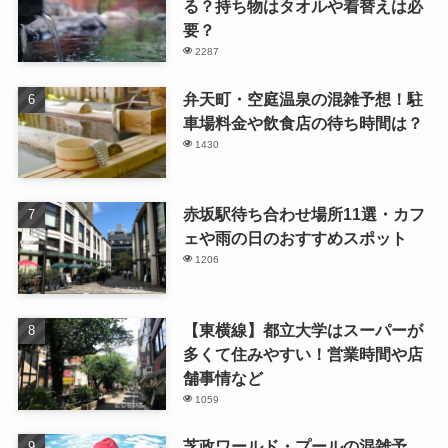
る？持ち物はタオルや着替えは必
要？
2287
弁天町・空庭温泉の混雑予想！駐
車場料金や飲食店の待ち時間は？
1430
赤坂駅待ち合わせ場所11選・カフ
ェや雨の日のおすすめスポット
1206
【東横線】都立大学はスーパーが
多くて住みやすい！営業時間や店
舗事情など
1059
芝政ワールド・プールの混雑予