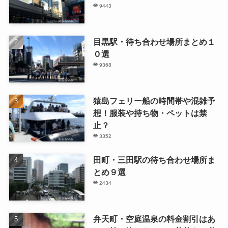
9443
目黒駅・待ち合わせ場所まとめ１
０選
9368
猿島フェリー船の時間帯や混雑予
想！服装や持ち物・ペットは禁
止？
3352
田町・三田駅の待ち合わせ場所ま
とめ９選
2434
弁天町・空庭温泉の料金割引はあ